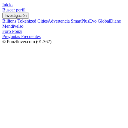
Inicio
Buscar perfil
Investigación
Billions Tokenized Cities
Advertencia SmartPlus
Evo Global
Diane
Mendivelso
Foro Ponzi
Preguntas Frecuentes
© Ponzilover.com
(01.367)