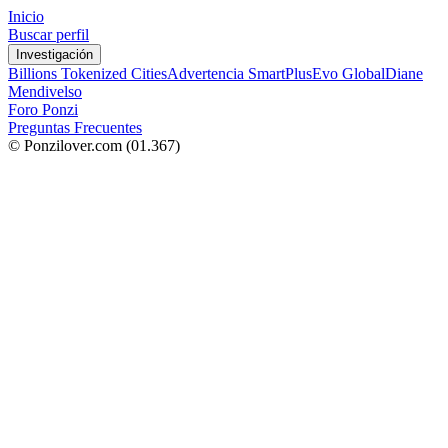
Inicio
Buscar perfil
Investigación
Billions Tokenized Cities
Advertencia SmartPlus
Evo Global
Diane
Mendivelso
Foro Ponzi
Preguntas Frecuentes
© Ponzilover.com
(01.367)