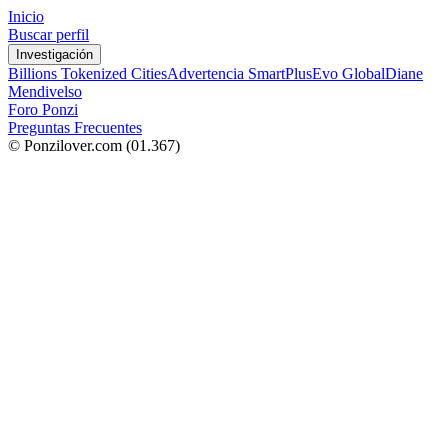
Inicio
Buscar perfil
Investigación
Billions Tokenized Cities
Advertencia SmartPlus
Evo Global
Diane
Mendivelso
Foro Ponzi
Preguntas Frecuentes
© Ponzilover.com
(01.367)