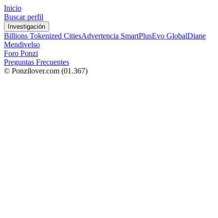
Inicio
Buscar perfil
Investigación
Billions Tokenized Cities
Advertencia SmartPlus
Evo Global
Diane
Mendivelso
Foro Ponzi
Preguntas Frecuentes
© Ponzilover.com
(01.367)