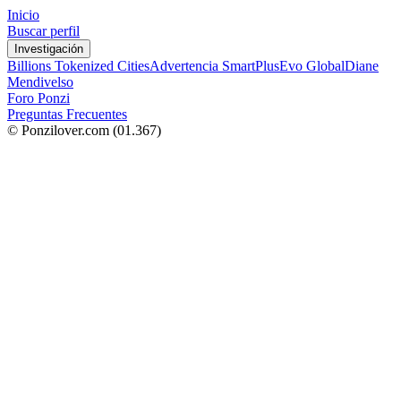
Inicio
Buscar perfil
Investigación
Billions Tokenized Cities
Advertencia SmartPlus
Evo Global
Diane
Mendivelso
Foro Ponzi
Preguntas Frecuentes
© Ponzilover.com
(01.367)