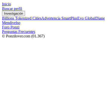
Inicio
Buscar perfil
Investigación
Billions Tokenized Cities
Advertencia SmartPlus
Evo Global
Diane
Mendivelso
Foro Ponzi
Preguntas Frecuentes
© Ponzilover.com
(01.367)