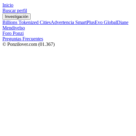
Inicio
Buscar perfil
Investigación
Billions Tokenized Cities
Advertencia SmartPlus
Evo Global
Diane
Mendivelso
Foro Ponzi
Preguntas Frecuentes
© Ponzilover.com
(01.367)