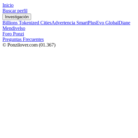
Inicio
Buscar perfil
Investigación
Billions Tokenized Cities
Advertencia SmartPlus
Evo Global
Diane
Mendivelso
Foro Ponzi
Preguntas Frecuentes
© Ponzilover.com
(01.367)