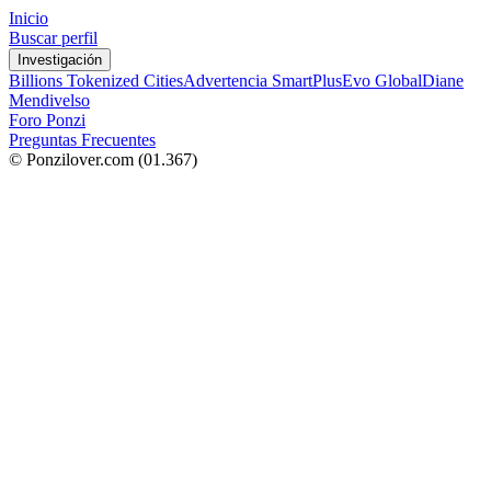
Inicio
Buscar perfil
Investigación
Billions Tokenized Cities
Advertencia SmartPlus
Evo Global
Diane
Mendivelso
Foro Ponzi
Preguntas Frecuentes
© Ponzilover.com
(01.367)