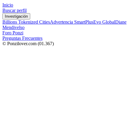
Inicio
Buscar perfil
Investigación
Billions Tokenized Cities
Advertencia SmartPlus
Evo Global
Diane
Mendivelso
Foro Ponzi
Preguntas Frecuentes
© Ponzilover.com
(01.367)