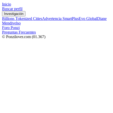
Inicio
Buscar perfil
Investigación
Billions Tokenized Cities
Advertencia SmartPlus
Evo Global
Diane
Mendivelso
Foro Ponzi
Preguntas Frecuentes
© Ponzilover.com
(01.367)