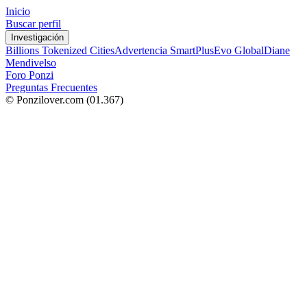
Inicio
Buscar perfil
Investigación
Billions Tokenized Cities
Advertencia SmartPlus
Evo Global
Diane
Mendivelso
Foro Ponzi
Preguntas Frecuentes
© Ponzilover.com
(01.367)