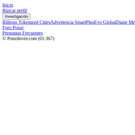
Inicio
Buscar perfil
Investigación
Billions Tokenized Cities
Advertencia SmartPlus
Evo Global
Diane Me
Foro Ponzi
Preguntas Frecuentes
© Ponzilover.com
(01.367)