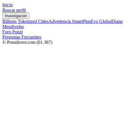
Inicio
Buscar perfil
Investigación
Billions Tokenized Cities
Advertencia SmartPlus
Evo Global
Diane
Mendivelso
Foro Ponzi
Preguntas Frecuentes
© Ponzilover.com
(01.367)