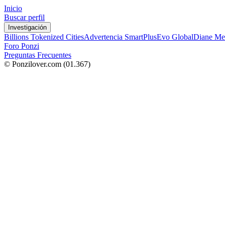
Inicio
Buscar perfil
Investigación
Billions Tokenized Cities
Advertencia SmartPlus
Evo Global
Diane Me
Foro Ponzi
Preguntas Frecuentes
© Ponzilover.com
(01.367)