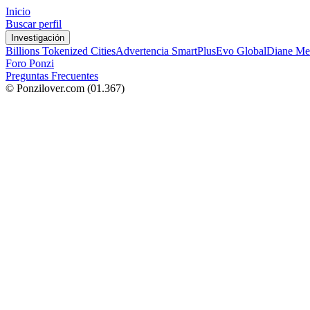
Inicio
Buscar perfil
Investigación
Billions Tokenized Cities
Advertencia SmartPlus
Evo Global
Diane Me
Foro Ponzi
Preguntas Frecuentes
© Ponzilover.com
(01.367)