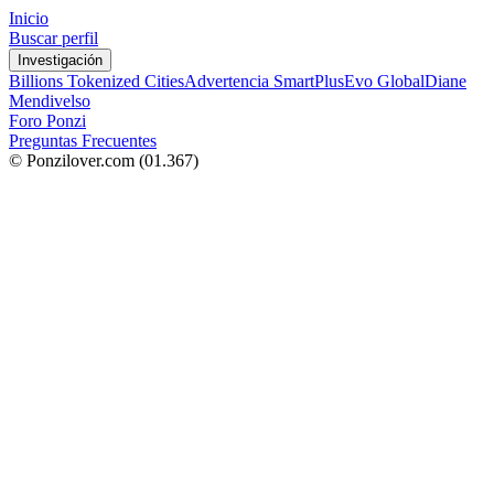
Inicio
Buscar perfil
Investigación
Billions Tokenized Cities
Advertencia SmartPlus
Evo Global
Diane
Mendivelso
Foro Ponzi
Preguntas Frecuentes
© Ponzilover.com
(01.367)