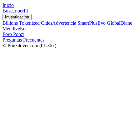
Inicio
Buscar perfil
Investigación
Billions Tokenized Cities
Advertencia SmartPlus
Evo Global
Diane
Mendivelso
Foro Ponzi
Preguntas Frecuentes
© Ponzilover.com
(01.367)