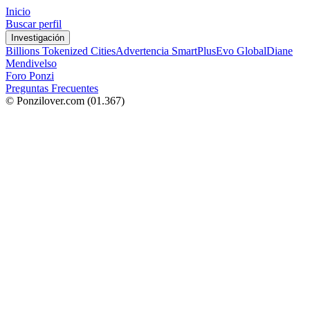
Inicio
Buscar perfil
Investigación
Billions Tokenized Cities
Advertencia SmartPlus
Evo Global
Diane
Mendivelso
Foro Ponzi
Preguntas Frecuentes
© Ponzilover.com
(01.367)