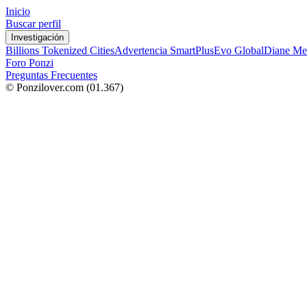
Inicio
Buscar perfil
Investigación
Billions Tokenized Cities
Advertencia SmartPlus
Evo Global
Diane Me
Foro Ponzi
Preguntas Frecuentes
© Ponzilover.com
(01.367)