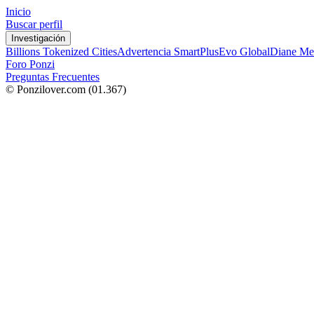
Inicio
Buscar perfil
Investigación
Billions Tokenized Cities
Advertencia SmartPlus
Evo Global
Diane Me
Foro Ponzi
Preguntas Frecuentes
© Ponzilover.com
(01.367)