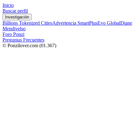
Inicio
Buscar perfil
Investigación
Billions Tokenized Cities
Advertencia SmartPlus
Evo Global
Diane
Mendivelso
Foro Ponzi
Preguntas Frecuentes
© Ponzilover.com
(01.367)