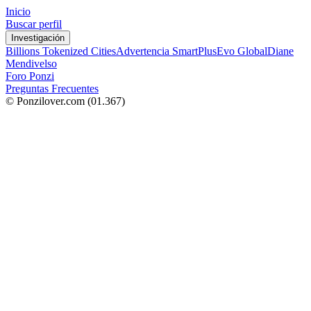
Inicio
Buscar perfil
Investigación
Billions Tokenized Cities
Advertencia SmartPlus
Evo Global
Diane
Mendivelso
Foro Ponzi
Preguntas Frecuentes
© Ponzilover.com
(01.367)