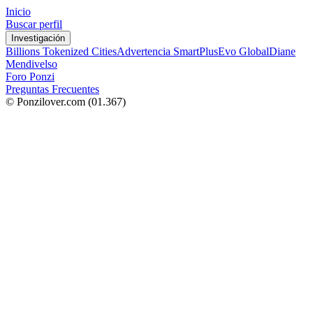
Inicio
Buscar perfil
Investigación
Billions Tokenized Cities
Advertencia SmartPlus
Evo Global
Diane
Mendivelso
Foro Ponzi
Preguntas Frecuentes
© Ponzilover.com
(01.367)