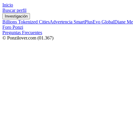
Inicio
Buscar perfil
Investigación
Billions Tokenized Cities
Advertencia SmartPlus
Evo Global
Diane Me
Foro Ponzi
Preguntas Frecuentes
© Ponzilover.com
(01.367)