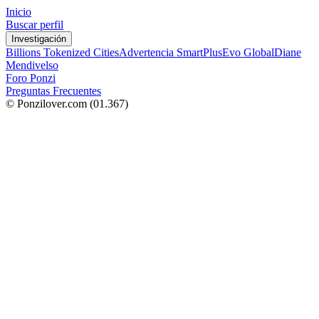
Inicio
Buscar perfil
Investigación
Billions Tokenized Cities
Advertencia SmartPlus
Evo Global
Diane
Mendivelso
Foro Ponzi
Preguntas Frecuentes
© Ponzilover.com
(01.367)