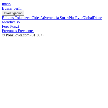
Inicio
Buscar perfil
Investigación
Billions Tokenized Cities
Advertencia SmartPlus
Evo Global
Diane
Mendivelso
Foro Ponzi
Preguntas Frecuentes
© Ponzilover.com
(01.367)