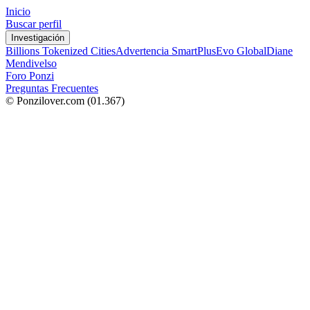
Inicio
Buscar perfil
Investigación
Billions Tokenized Cities
Advertencia SmartPlus
Evo Global
Diane
Mendivelso
Foro Ponzi
Preguntas Frecuentes
© Ponzilover.com
(01.367)