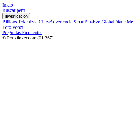
Inicio
Buscar perfil
Investigación
Billions Tokenized Cities
Advertencia SmartPlus
Evo Global
Diane Me
Foro Ponzi
Preguntas Frecuentes
© Ponzilover.com
(01.367)