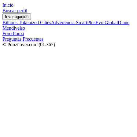
Inicio
Buscar perfil
Investigación
Billions Tokenized Cities
Advertencia SmartPlus
Evo Global
Diane
Mendivelso
Foro Ponzi
Preguntas Frecuentes
© Ponzilover.com
(01.367)