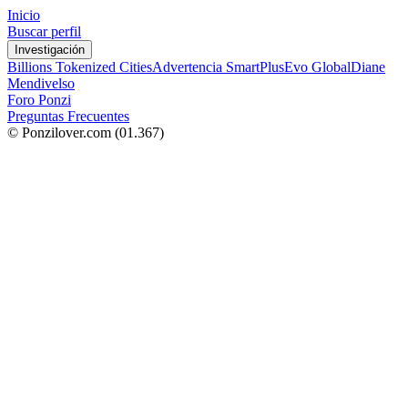
Inicio
Buscar perfil
Investigación
Billions Tokenized Cities
Advertencia SmartPlus
Evo Global
Diane
Mendivelso
Foro Ponzi
Preguntas Frecuentes
© Ponzilover.com
(01.367)