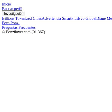
Inicio
Buscar perfil
Investigación
Billions Tokenized Cities
Advertencia SmartPlus
Evo Global
Diane Me
Foro Ponzi
Preguntas Frecuentes
© Ponzilover.com
(01.367)