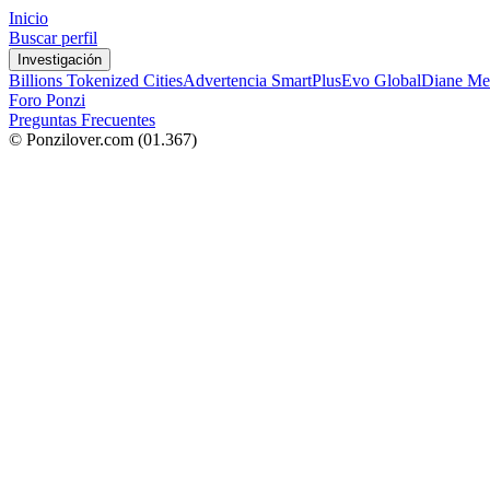
Inicio
Buscar perfil
Investigación
Billions Tokenized Cities
Advertencia SmartPlus
Evo Global
Diane Me
Foro Ponzi
Preguntas Frecuentes
© Ponzilover.com
(01.367)