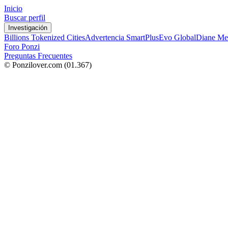
Inicio
Buscar perfil
Investigación
Billions Tokenized Cities
Advertencia SmartPlus
Evo Global
Diane Me
Foro Ponzi
Preguntas Frecuentes
© Ponzilover.com
(01.367)