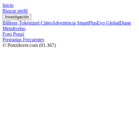
Inicio
Buscar perfil
Investigación
Billions Tokenized Cities
Advertencia SmartPlus
Evo Global
Diane
Mendivelso
Foro Ponzi
Preguntas Frecuentes
© Ponzilover.com
(01.367)