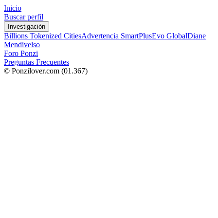
Inicio
Buscar perfil
Investigación
Billions Tokenized Cities
Advertencia SmartPlus
Evo Global
Diane
Mendivelso
Foro Ponzi
Preguntas Frecuentes
© Ponzilover.com
(01.367)