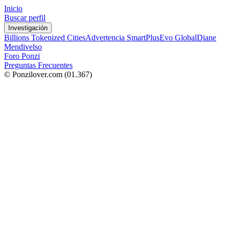
Inicio
Buscar perfil
Investigación
Billions Tokenized Cities
Advertencia SmartPlus
Evo Global
Diane
Mendivelso
Foro Ponzi
Preguntas Frecuentes
© Ponzilover.com
(01.367)