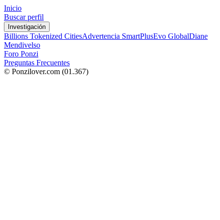
Inicio
Buscar perfil
Investigación
Billions Tokenized Cities
Advertencia SmartPlus
Evo Global
Diane
Mendivelso
Foro Ponzi
Preguntas Frecuentes
© Ponzilover.com
(01.367)