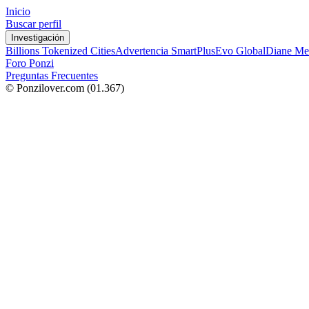
Inicio
Buscar perfil
Investigación
Billions Tokenized Cities
Advertencia SmartPlus
Evo Global
Diane Me
Foro Ponzi
Preguntas Frecuentes
© Ponzilover.com
(01.367)