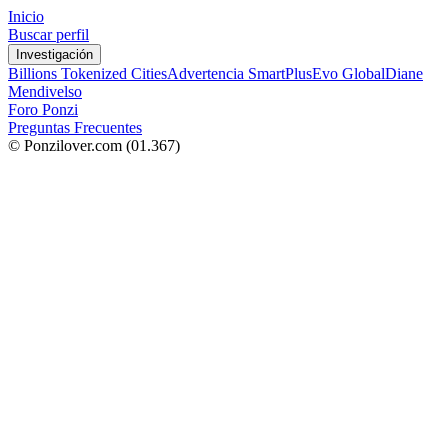
Inicio
Buscar perfil
Investigación
Billions Tokenized Cities
Advertencia SmartPlus
Evo Global
Diane
Mendivelso
Foro Ponzi
Preguntas Frecuentes
© Ponzilover.com
(01.367)