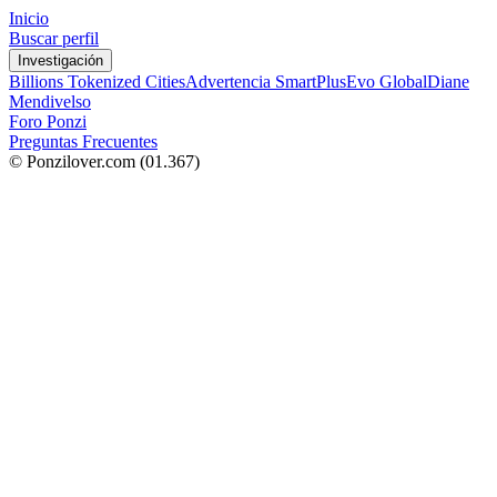
Inicio
Buscar perfil
Investigación
Billions Tokenized Cities
Advertencia SmartPlus
Evo Global
Diane
Mendivelso
Foro Ponzi
Preguntas Frecuentes
© Ponzilover.com
(01.367)