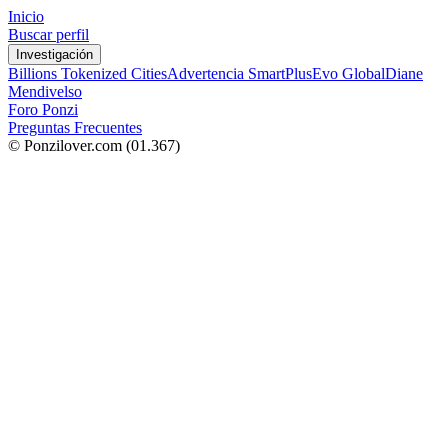
Inicio
Buscar perfil
Investigación
Billions Tokenized Cities
Advertencia SmartPlus
Evo Global
Diane
Mendivelso
Foro Ponzi
Preguntas Frecuentes
© Ponzilover.com
(01.367)