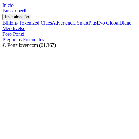
Inicio
Buscar perfil
Investigación
Billions Tokenized Cities
Advertencia SmartPlus
Evo Global
Diane
Mendivelso
Foro Ponzi
Preguntas Frecuentes
© Ponzilover.com
(01.367)