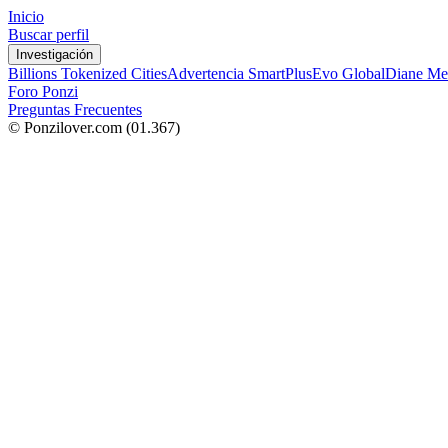
Inicio
Buscar perfil
Investigación
Billions Tokenized Cities
Advertencia SmartPlus
Evo Global
Diane Me
Foro Ponzi
Preguntas Frecuentes
© Ponzilover.com
(01.367)