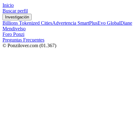
Inicio
Buscar perfil
Investigación
Billions Tokenized Cities
Advertencia SmartPlus
Evo Global
Diane
Mendivelso
Foro Ponzi
Preguntas Frecuentes
© Ponzilover.com
(01.367)