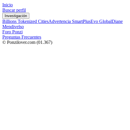
Inicio
Buscar perfil
Investigación
Billions Tokenized Cities
Advertencia SmartPlus
Evo Global
Diane
Mendivelso
Foro Ponzi
Preguntas Frecuentes
© Ponzilover.com
(01.367)