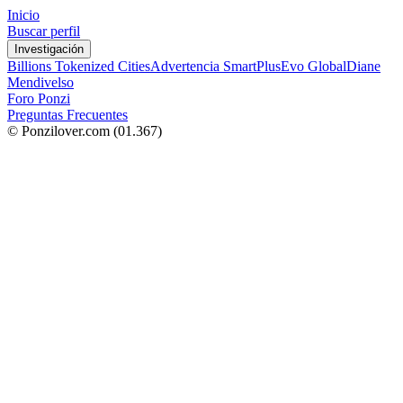
Inicio
Buscar perfil
Investigación
Billions Tokenized Cities
Advertencia SmartPlus
Evo Global
Diane
Mendivelso
Foro Ponzi
Preguntas Frecuentes
© Ponzilover.com
(01.367)