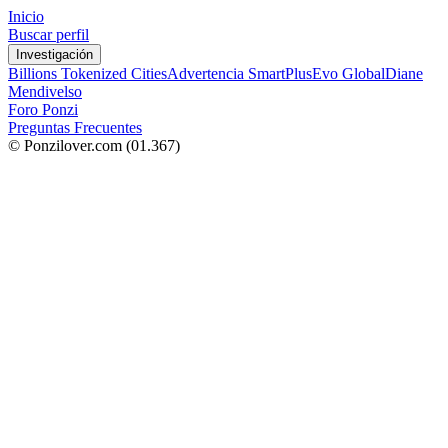
Inicio
Buscar perfil
Investigación
Billions Tokenized Cities
Advertencia SmartPlus
Evo Global
Diane
Mendivelso
Foro Ponzi
Preguntas Frecuentes
© Ponzilover.com
(01.367)