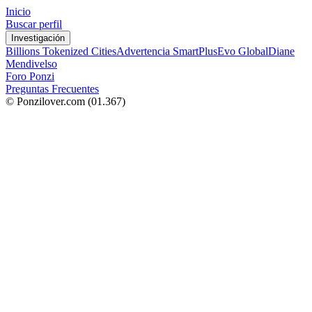
Inicio
Buscar perfil
Investigación
Billions Tokenized Cities
Advertencia SmartPlus
Evo Global
Diane
Mendivelso
Foro Ponzi
Preguntas Frecuentes
© Ponzilover.com
(01.367)