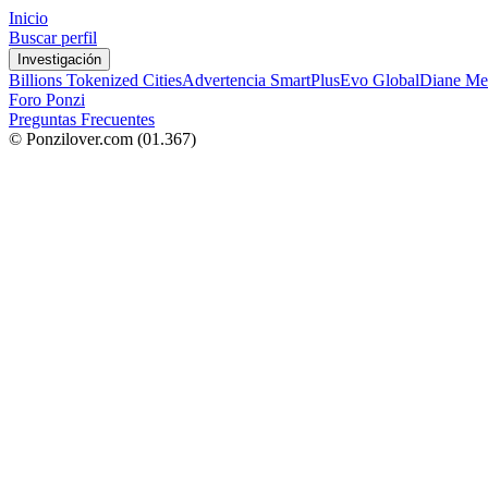
Inicio
Buscar perfil
Investigación
Billions Tokenized Cities
Advertencia SmartPlus
Evo Global
Diane Me
Foro Ponzi
Preguntas Frecuentes
© Ponzilover.com
(01.367)